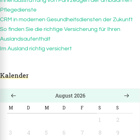
Innenausstattung von Fahrzeugen der ambulanten
Pflegedienste
CRM in modernen Gesundheitsdiensten der Zukunft
So finden Sie die richtige Versicherung für Ihren
Auslandsaufenthalt
Im Ausland richtig versichert
Kalender
August 2026
M
D
M
D
F
S
S
1
2
3
4
5
6
7
8
9