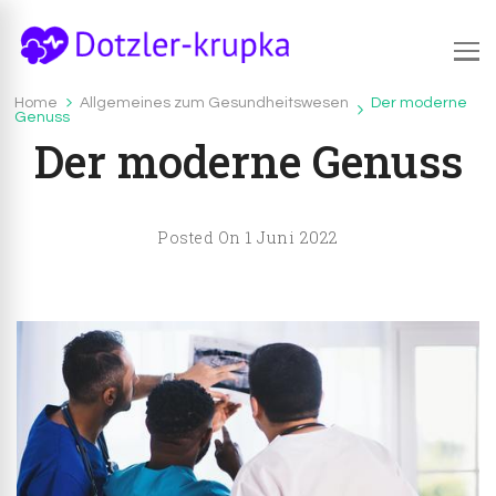
Dotzler-krupka.de
Dotzler-Krupka.de – Infos und Tipps zum Thema
Home
Allgemeines zum Gesundheitswesen
Der moderne
Allgemeines zum Gesundheitswesen
Genuss
Gesundheit und Vorsorge
Der moderne Genuss
1 Juni 2022
Posted On