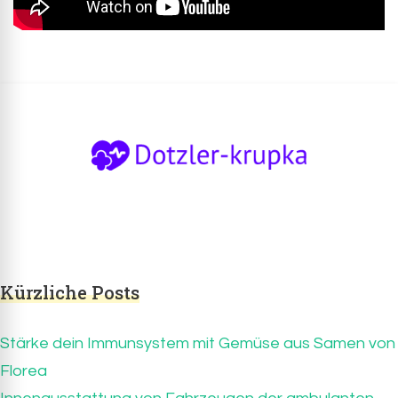
Dotzler-krupka.de
Dotzler-Krupka.de – Infos und Tipps zum
Thema Gesundheit und Vorsorge
Kürzliche Posts
Stärke dein Immunsystem mit Gemüse aus Samen von
Florea