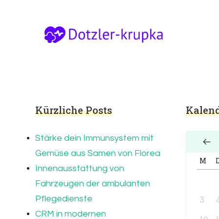
Dotzler-krupka.de
Dotzler-Krupka.de – Infos und Tipps zum 
Kürzliche Posts
Kalend
Stärke dein Immunsystem mit
Gemüse aus Samen von Florea
M
Innenausstattung von
Fahrzeugen der ambulanten
3
Pflegedienste
CRM in modernen